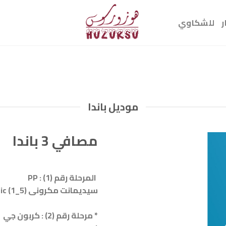
ر
للشكاوي
موديل باندا
مصافي 3 باندا
المرحلة رقم (1) : PP
سيديمانت مكرونى (5_1) mic
* مرحلة رقم (2) : كربون جي