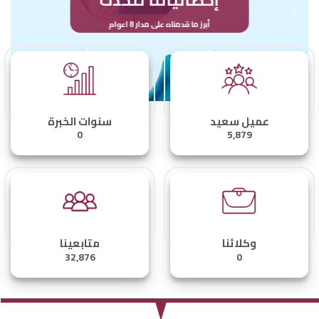
إحصائياتنا تتحدث
أبرز ما قدمناه على مدار 8 اعوام
عميل سعيد
سنوات الخبرة
0
5,879
وكلائنا
متابعينا
32,876
0