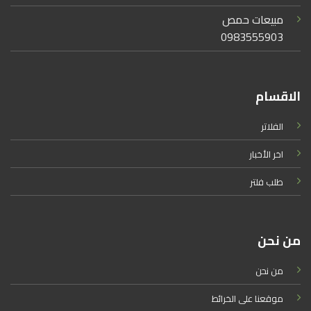
مبيعات حمص
0983555903
الاقسام
الفلاتر
اخر الأخبار
طلب فلتر
من نحن
من نحن
موقعنا على الخرائط