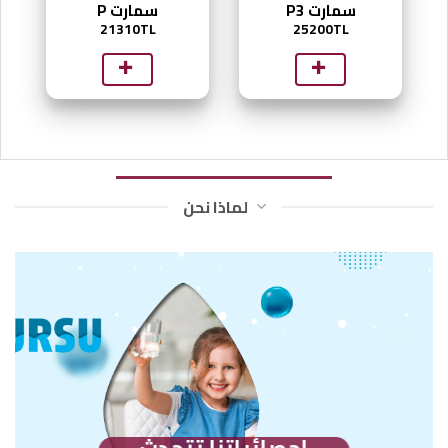
سمارت P3
سمارت P
21310TL
25200TL
لماذا نحن