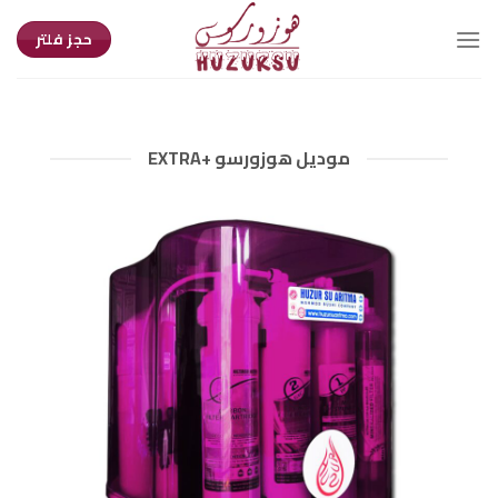
Ski
t
حجز فلتر
conten
موديل هوزورسو +EXTRA