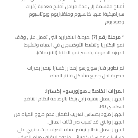
أملاح مقسمة إلى عدة مراحل أملاح معدنية (كرات
سيراميكية) منها كالسيوم ومنغنيزيوم وبوتاسيوم
وصوديوم
*
مرحلة رقم (7)
:مرحلة الانفراريد التي تعمل على وقف
نمو البكتيريا وتنشيط الأوكسجين في المياه وتنشيط
الدورة الدموية وتحفيز نمو الخلايا (الانزيمات).
تم تطوير فلتر هوزورسو إصدار إكسترا ليتميز بميزات
حصرية تحل جميع مشاكل فلاتر المياه.
الميزات الخاصة بـ هوزورسو+ إكسترا:
الجهاز يعمل بتقنية زاين بتيكا بالإضافة لنظام التناضح
العكسي RO.
الجهاز مزود بحساس تسريب لضمان عدم خروج المياه من
الجهاز والتي قد تسبب ضرر لأثاث المنزل.
الجهاز يعمل بنظام توفير لمياه الصرف حيث يحتوي على
حساسات مع سكر كهربائي مزدوج لإيقاف مياه الصرف