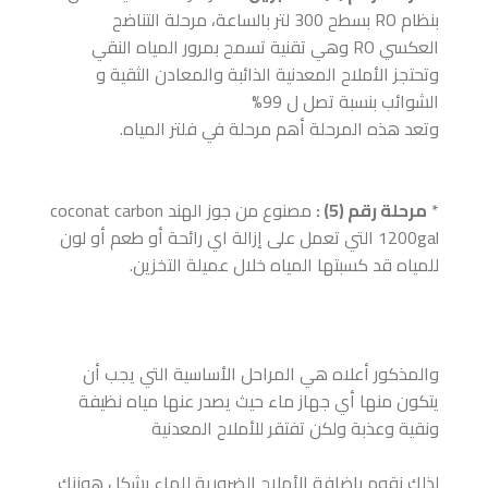
بنظام RO بسطح 300 لتر بالساعة، مرحلة التناضح
العكسي RO وهي تقنية تسمح بمرور المياه النقي
وتحتجز الأملاح المعدنية الذائبة والمعادن الثقية و
الشوائب بنسبة تصل ل 99%
وتعد هذه المرحلة أهم مرحلة في فلتر المياه.
*
مرحلة رقم (5) :
مصنوع من جوز الهند coconat carbon
1200gal التي تعمل على إزالة اي رائحة أو طعم أو لون
للمياه قد كسبتها المياه خلال عميلة التخزين.
والمذكور أعلاه هي المراحل الأساسية التي يجب أن
يتكون منها أي جهاز ماء حيث يصدر عنها مياه نظيفة
ونقية وعذبة ولكن تفتقر للأملاح المعدنية
لذلك نقوم بإضافة الأملاح الضرورية للماء بشكل هوزنك