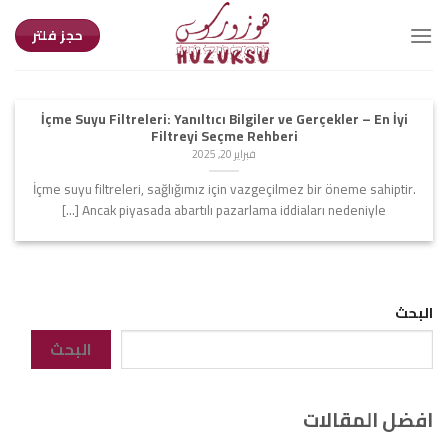
Ski
t
حجز فلتر
conten
İçme Suyu Filtreleri: Yanıltıcı Bilgiler ve Gerçekler – En İyi
Filtreyi Seçme Rehberi
فبراير 20, 2025
İçme suyu filtreleri, sağlığımız için vazgeçilmez bir öneme sahiptir.
Ancak piyasada abartılı pazarlama iddiaları nedeniyle [...]
البحث
البحث
افضل المقالات